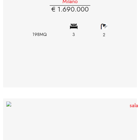
Milano
€ 1.690.000
198MQ
3
2